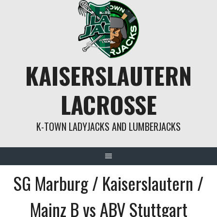
Springe
zum
Inhalt
KAISERSLAUTERN
LACROSSE
K-TOWN LADYJACKS AND LUMBERJACKS
SG Marburg / Kaiserslautern /
Mainz B vs ABV Stuttgart