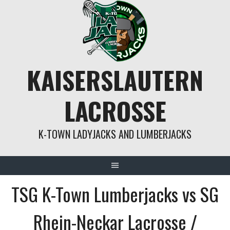
Springe
zum
Inhalt
KAISERSLAUTERN
LACROSSE
K-TOWN LADYJACKS AND LUMBERJACKS
TSG K-Town Lumberjacks vs SG
Rhein-Neckar Lacrosse /