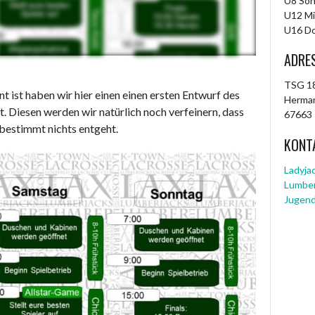
U8 Son
U12 Mi
U16 Do
ADRE
TSG 18
nt ist haben wir hier einen einen ersten Entwurf des
Herman
. Diesen werden wir natürlich noch verfeinern, dass
67663 
 bestimmt nichts entgeht.
KONT
Ladyja
Lumber
Jugend