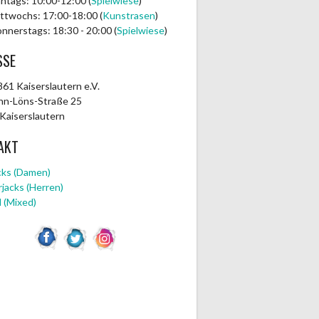
ntags: 10:00-12:00 (
Spielwiese
)
ttwochs: 17:00-18:00 (
Kunstrasen
)
nnerstags: 18:30 - 20:00 (
Spielwiese
)
SSE
61 Kaiserslautern e.V.
n-Löns-Straße 25
Kaiserslautern
AKT
cks (Damen)
jacks (Herren)
 (Mixed)