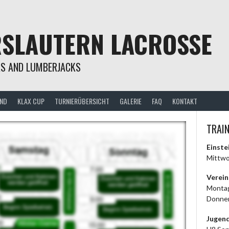
RSLAUTERN LACROSSE
S AND LUMBERJACKS
END
KLAX CUP
TURNIERÜBERSICHT
GALERIE
FAQ
KONTAKT
TRAI
Einste
Mittwo
Verein
Montag
Donner
Jugend